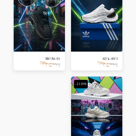
BIO B6-01
AD k-40/3
ج.م
750
ج.م
700
ج.م
900
ج.م
950
-21.05%