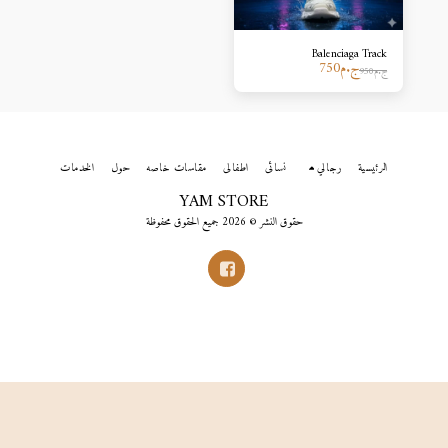
Balenciaga Track
ج.م
750
ج.م
950
الرئيسية
رجالي
نسائى
اطفالى
مقاسات خاصه
حول
الخدمات
YAM STORE
حقوق النشر © 2026 جميع الحقوق محفوظة