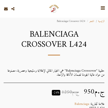
الرئيسية
المتجر
Balenciaga Crossover l424
BALENCIAGA
CROSSOVER L424
حقيبة "Balenciaga Crossover" هي الخيار المثالي لإطلالة برستيجية وعصرية، مصنوعة
من مواد عالية الجودة لضمان الأناقة والراحة.
ج.م
950
ج.م
1250
-24%
علامة تجارية:
Balenciaga