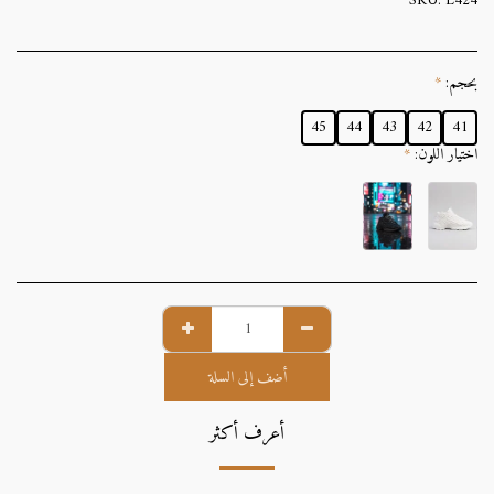
SKU:
L424
بحجم:
*
45
44
43
42
41
اختيار اللون:
*
أضف إلى السلة
أعرف أكثر