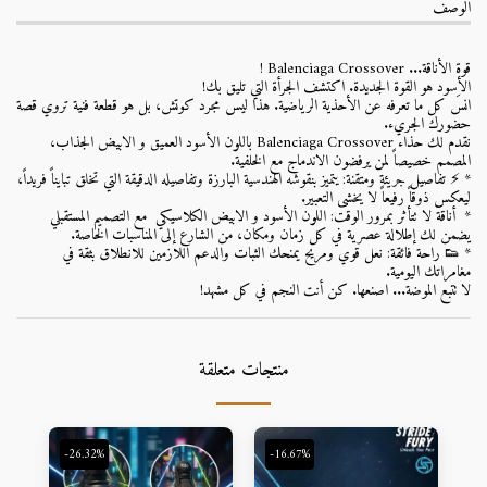
الوصف
قوة الأناقة... Balenciaga Crossover !
الأسود هو القوة الجديدة. اكتشف الجرأة التي تليق بك!
انسَ كل ما تعرفه عن الأحذية الرياضية. هذا ليس مجرد كوتش، بل هو قطعة فنية تروي قصة
حضورك الجريء.
نقدم لك حذاء Balenciaga Crossover باللون الأسود العميق و الابيض الجذاب،
المصمم خصيصاً لمن يرفضون الاندماج مع الخلفية.
* ⚡️ تفاصيل جريئة ومتقنة: يتميز بنقوشه الهندسية البارزة وتفاصيله الدقيقة التي تخلق تبايناً فريداً،
ليعكس ذوقاً رفيعاً لا يخشى التعبير.
* أناقة لا تتأثر بمرور الوقت: اللون الأسود و الابيض الكلاسيكي مع التصميم المستقبلي
يضمن لك إطلالة عصرية في كل زمان ومكان، من الشارع إلى المناسبات الخاصة.
* 👟 راحة فائقة: نعل قوي ومريح يمنحك الثبات والدعم اللازمين للانطلاق بثقة في
مغامراتك اليومية.
لا تتبع الموضة... اصنعها. كن أنت النجم في كل مشهد!
منتجات متعلقة
-26.32%
-16.67%