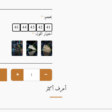
بحجم:
*
45
44
43
42
41
اختيار اللون:
*
أعرف أكثر