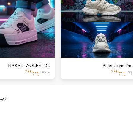
NAKED WOLFE -22
Balenciaga Tra
ج.م
750
ج.م
750
م
950
ج.م
950
الرئيس