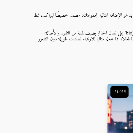
 الذي يجمع بين التصميم العصري الجذاب، الراحة الفائقة، والأداء المتميز؟ لا داعي للبحث بعد الآن! حذاء "BIO Stride" الجديد هو الإضافة المثالية لمجموعتك، مصمم خصيصًا ليواكب نمط
 فعالاً، مما يجعله مثاليًا للارتداء لساعات طويلة دون الشعور
-21.05%