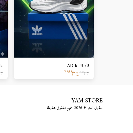
ck
AD k-40/3
ج.م
750
ج.م
900
ج.
YAM STORE
حقوق النشر © 2026 جميع الحقوق محفوظة