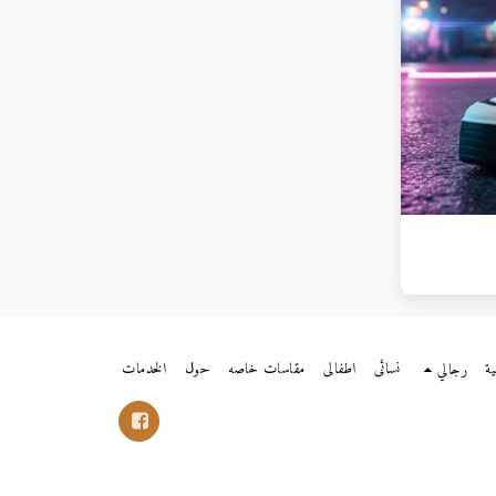
ية
نسائى
اطفالى
مقاسات خاصه
حول
الخدمات
رجالي