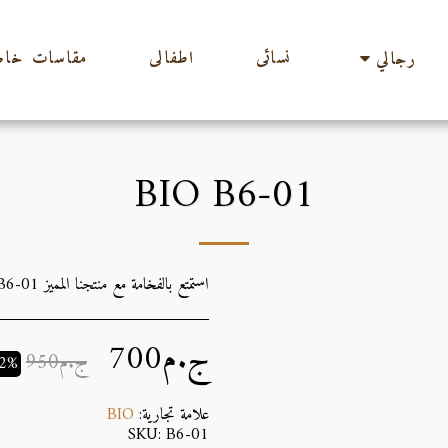
نسائى
اطفالى
مقاسات خاص
رجالي
BIO B6-01
استمتع بالفخامة مع منتجنا المميز BIO B6-01 المخصص للرجال.
ج.م
700
ج.م
950
32%
علامة تجارية:
BIO
SKU:
B6-01