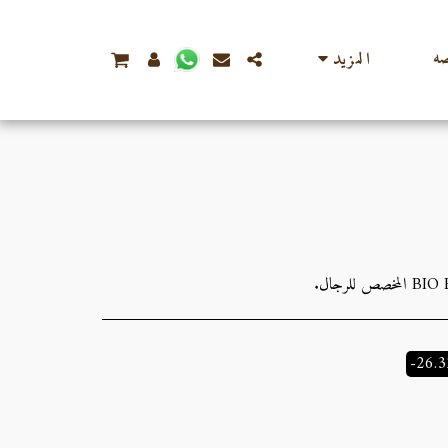
ه
المزيد
-26.