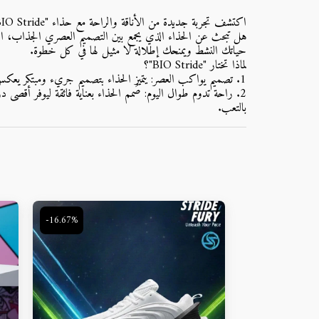
اكتشف تجربة جديدة من الأناقة والراحة مع حذاء "BIO Stride" - متوفر الآن لدى YAM STORE!
حياتك النشط ويمنحك إطلالة لا مثيل لها في كل خطوة.
لماذا تختار "BIO Stride"؟
1. تصميم يواكب العصر: يتميز الحذاء بتصميم جريء ومبتكر يعكس أحدث صيحات الموضة، مع نعل سميك يوفر مظهرًا عصريًا وجذابًا. الشعار المميز "bio" على لسان الحذاء يضيف لمسة من التفرد والأصالة.
2. راحة تدوم طوال اليوم: صُمم الحذاء بعناية فائقة ليوفر أقصى در
بالتعب.
-16.67%